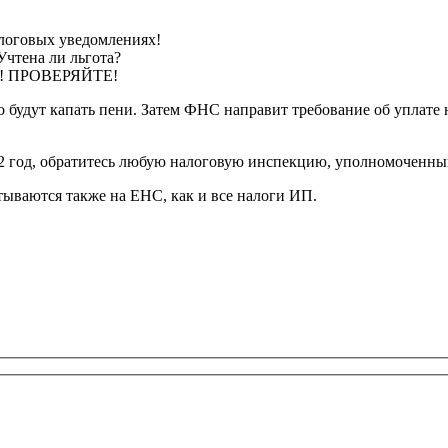
алоговых уведомлениях!
Учтена ли льгота?
мно! ПРОВЕРЯЙТЕ!
о будут капать пени. Затем ФНС направит требование об уплате н
22 год, обратитесь любую налоговую инспекцию, уполномоченны
тываются также на ЕНС, как и все налоги ИП.