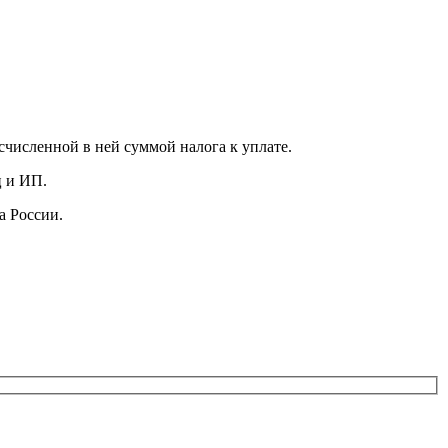
счисленной в ней суммой налога к уплате.
ц и ИП.
а России.