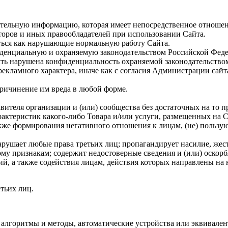
тельную информацию, которая имеет непосредственное отношен
оров и иных правообладателей при использовании Сайта.
ться как нарушающие нормальную работу Сайта.
иденциальную и охраняемую законодательством Российской Фед
быть нарушена конфиденциальность охраняемой законодательств
екламного характера, иначе как с согласия Администрации сайт
ричинение им вреда в любой форме.
вителя организации и (или) сообщества без достаточных на то пр
рактеристик какого-либо Товара и/или услуги, размещенных на С
также формирования негативного отношения к лицам, (не) польз
нарушает любые права третьих лиц; пропагандирует насилие, жес
му признакам; содержит недостоверные сведения и (или) оскорбл
, а также содействия лицам, действия которых направлены на 
тьих лиц.
алгоритмы и методы, автоматические устройства или эквивален