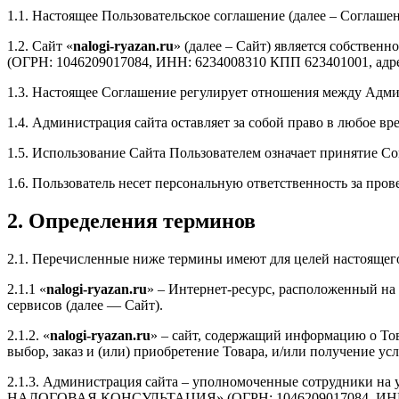
1.1. Настоящее Пользовательское соглашение (далее – Соглашен
1.2. Сайт «
nalogi-ryazan.ru
» (далее – Сайт) является собс
(ОГРН: 1046209017084, ИНН: 6234008310 КПП 623401001, адрес 
1.3. Настоящее Соглашение регулирует отношения между Адми
1.4. Администрация сайта оставляет за собой право в любое в
1.5. Использование Сайта Пользователем означает принятие С
1.6. Пользователь несет персональную ответственность за про
2. Определения терминов
2.1. Перечисленные ниже термины имеют для целей настоящег
2.1.1 «
nalogi-ryazan.ru
» – Интернет-ресурс, расположенный н
сервисов (далее — Сайт).
2.1.2. «
nalogi-ryazan.ru
» – сайт, содержащий информацию о Тов
выбор, заказ и (или) приобретение Товара, и/или получение усл
2.1.3. Администрация сайта – уполномоченные сотрудники н
НАЛОГОВАЯ КОНСУЛЬТАЦИЯ» (ОГРН: 1046209017084, ИНН: 6234