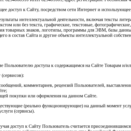
ющее доступ к Сайту, посредством сети Интернет и использующее
езультаты интеллектуальной деятельности, включая тексты лите
кстом или без текста, графические, текстовые, фотографические
ия товарных знаков, логотипы, программы для ЭВМ, базы данных
го в состав Сайта и другие объекты интеллектуальной собствен
ие Пользователю доступа к содержащимся на Сайте Товарам и/и
 (сервисов):
ообщений, комментариев, рецензий Пользователей, выставления
йте;
ующей покупки или оформления на данном Сайте.
уществующие (реально функционирующие) на данный момент услу
слуги (сервисы).
учая доступ к Сайту Пользователь считается присоединившимс