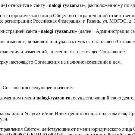
ие) относится к сайту «
nalogi-ryazan.ru
», расположенному по а
твенностью юридического лица Общество с ограниченной от
регистрации: Российская Федерация, г. Рязань, ул. МОГЭС, д. 
нистрацией сайта «
nalogi-ryazan.ru
» (далее – Администрация са
ремя изменять, добавлять или удалять пункты настоящего Соглаш
оглашения и изменений, внесенных в настоящее Соглашение.
верку настоящего Соглашения на наличие изменений в нем.
о Соглашения следующее значение:
а доменном имени
nalogi-ryazan.ru,
осуществляющий свою деятель
арах и/или Услугах и/или Иных ценностях для пользователя, П
уги.
а управления Сайтом, действующие от имени юридического ли
008310 КПП 623401001, адрес регистрации: Российская Федер