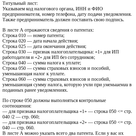
Титульный лист:
Указываем код налогового органа, ИНН и ФИО
предпринимателя, номер телефона, дату подачи уведомления.
Также предприниматель должен поставить свою подпись.
В листе А отражаются сведения о патентах:
Строка 010 — номер патента;
Строка 020 — дата начала действия;
Строка 025 — дата окончания действия;
Строка 030 — признак налогоплательщика: «1» для ИП
работодателя и «2» для ИП без сотрудников;
Строка 040 — сумма налога к уплате;
Строка 050 — сумма страховых взносов и пос
об
ий,
уменьшающая налог к уплате.
Строка 060 — сумма страховых взносов и пос
об
ий,
уменьшающая сумму налога, которую учли при
уменьшении
в
поданных ранее уведомлениях.
По строке 050 должны выполняться контрольные
соотношения:
— для признака налогоплательщика «1» — строка 050 <= стр.
040 /2 — стр. 060;
— для признака налогоплательщика «2» — строка 050 <= стр.
040 — стр. 060.
В листе А можно указать всего два патента. Если у вас их