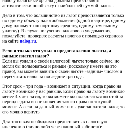
налогу налоговые органы должны предоставлять
автоматически по объекту с наибольшей суммой налога.
Дело в том, что большинство из льгот предоставляется только
по одному объекту налогообложения (одной квартире, одному
дому, одному транспортному средству, одному земельному
участку). В случае получения налогового уведомления,
пожалуйста, проверьте расчеты налогов с помощью сервисов
на сайте
nalog.ru
.
Если я только что узнал о предоставлении льготы, а
раньше платил налог?
Если вы узнали о своей налоговой льготе только сейчас, но
могли бы пользоваться и раньше (поскольку имеете на это
право), вы можете заявить о своей льготе «задним» числом и
пересчитать налог за последние три года.
Этот срок – три года – возникает в ситуации, когда право на
льготу возникло у вас раньше. Если право на льготу возникло
менее 3-х лет назад, то вы можете воспользоваться льготой за
период с даты возникновения такого права по текущий
момент. А если на данный момент вы уже заплатили налог, то
его можно вернуть.
Для этого вам необходимо предоставить в налоговую
инспекцию (лично либо через «личный кабинет»):