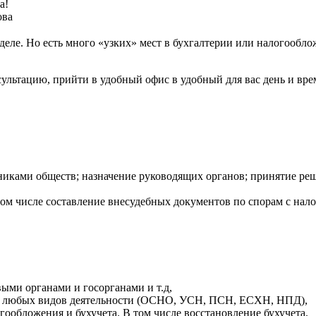
а!
ова
м деле. Но есть много «узких» мест в бухгалтерии или налогооб
ультацию, прийти в удобный офис в удобный для вас день и вре
никами обществ; назначение руководящих органов; принятие ре
том числе составление внесудебных документов по спорам с нал
ыми органами и госорганами и т.д,
ля любых видов деятельности (ОСНО, УСН, ПСН, ЕСХН, НПД),
ообложения и бухучета. В том числе восстановление бухучета.