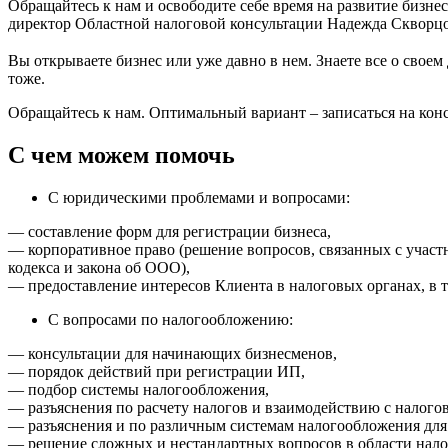
Обращайтесь к нам и освободите себе время на развитие бизнес
директор Областной налоговой консультации Надежда Скворц
Вы открываете бизнес или уже давно в нем. Знаете все о свое
тоже.
Обращайтесь к нам. Оптимальный вариант – записаться на конс
С чем можем помочь
С юридическими проблемами и вопросами:
— составление форм для регистрации бизнеса,
— корпоративное право (решение вопросов, связанных с участ
кодекса и закона об ООО),
— предоставление интересов Клиента в налоговых органах, в 
С вопросами по налогообложению:
— консультации для начинающих бизнесменов,
— порядок действий при регистрации ИП,
— подбор системы налогообложения,
— разъяснения по расчету налогов и взаимодействию с налогов
— разъяснения и по различным системам налогообложения д
— решение сложных и нестандартных вопросов в области налог