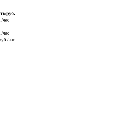
ть/руб.
./час
./час
руб./час