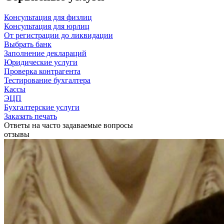
Консультация для физлиц
Консультация для юрлиц
От регистрации до ликвидации
Выбрать банк
Заполнение деклараций
Юридические услуги
Проверка контрагента
Тестирование бухгалтера
Кассы
ЭЦП
Бухгалтерские услуги
Заказать печать
Ответы на часто задаваемые вопросы
отзывы